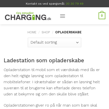
Skip
Kontakt os ved spørgsmål:
30 30 79 49
to
content
0
HOME
/
SHOP
/
OPLADERSKABE
Ladestation som opladerskabe
Opladerstation til mobil som et værdiskab med lås er
den helt rigtige løsning som opladestation til
mobiltelefoner. I idrætshaller er sådan en løsning helt
suveræn til at brugerne kan efterlade deres telefon
uden at bekymre sig om den skulle blive stjålet.
Opladerstationen giver ro på når man som barn skal