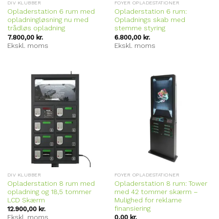
DIV KLUBBER
FOYER OPLADESTATIONER
Opladerstation 6 rum med
Opladerstation 6 rum:
opladningløsning nu med
Opladnings skab med
trådløs opladning
stemme styring
7.800,00
kr.
6.800,00
kr.
Ekskl. moms
Ekskl. moms
DIV KLUBBER
FOYER OPLADESTATIONER
Opladerstation 8 rum med
Opladerstation 8 rum: Tower
opladning og 18,5 tommer
med 42 tommer skærm –
LCD Skærm
Mulighed for reklame
finansiering
12.900,00
kr.
Ekskl. moms
0,00
kr.