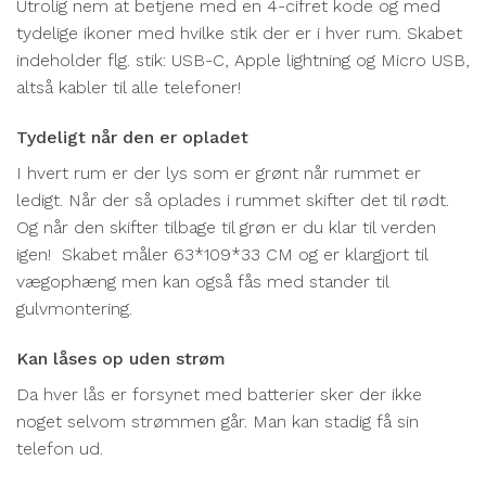
Utrolig nem at betjene med en 4-cifret kode og med
tydelige ikoner med hvilke stik der er i hver rum. Skabet
indeholder flg. stik: USB-C, Apple lightning og Micro USB,
altså kabler til alle telefoner!
Tydeligt når den er opladet
I hvert rum er der lys som er grønt når rummet er
ledigt. Når der så oplades i rummet skifter det til rødt.
Og når den skifter tilbage til grøn er du klar til verden
igen! Skabet måler 63*109*33 CM og er klargjort til
vægophæng men kan også fås med stander til
gulvmontering.
Kan låses op uden strøm
Da hver lås er forsynet med batterier sker der ikke
noget selvom strømmen går. Man kan stadig få sin
telefon ud.