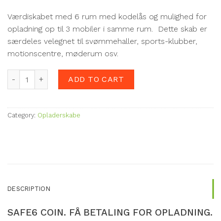
Værdiskabet med 6 rum med kodelås og mulighed for
opladning op til 3 mobiler i samme rum. Dette skab er
særdeles velegnet til svømmehaller, sports-klubber,
motionscentre, møderum osv.
SAFE6 PAY. Få BETALING FOR AT YDE DEN BEDSTE SERVICE. 
ADD TO CART
Category:
Opladerskabe
DESCRIPTION
SAFE6 COIN. FÅ BETALING FOR OPLADNING.