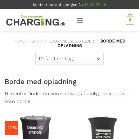
Skip
Kontakt os ved spørgsmål:
30 30 79 49
to
content
0
HOME
/
SHOP
/
UDDANNELSES STEDER
/
BORDE MED
OPLADNING
Borde med opladning
Nedenfor finder du vores udvalg af muligheder udført
som borde
-10%