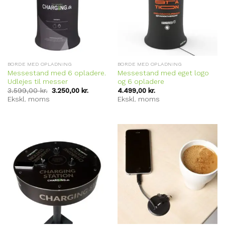
BORDE MED OPLADNING
BORDE MED OPLADNING
Messestand med 6 opladere.
Messestand med eget logo
Udlejes til messer
og 6 opladere
3.599,00
kr.
3.250,00
kr.
4.499,00
kr.
Ekskl. moms
Ekskl. moms