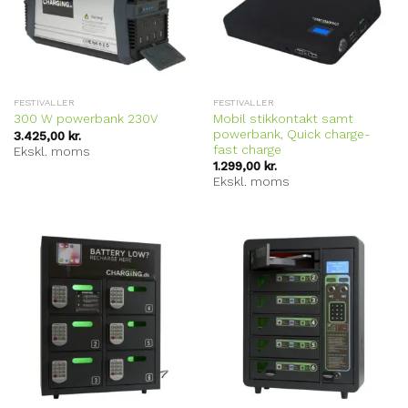
FESTIVALLER
FESTIVALLER
Mobil stikkontakt samt
300 W powerbank 230V
powerbank, Quick charge-
3.425,00
kr.
fast charge
Ekskl. moms
1.299,00
kr.
Ekskl. moms