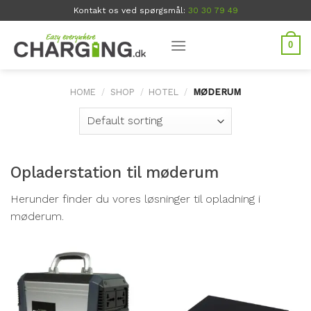
Skip
Kontakt os ved spørgsmål:
30 30 79 49
to
content
0
HOME
/
SHOP
/
HOTEL
/
MØDERUM
Opladerstation til møderum
Herunder finder du vores løsninger til opladning i
møderum.