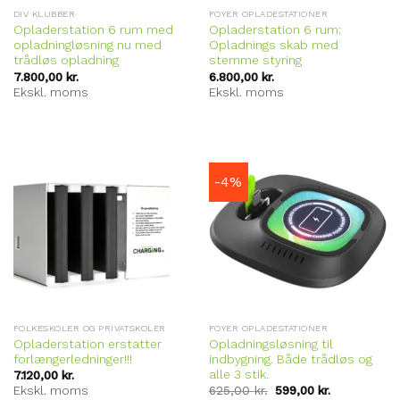
DIV KLUBBER
FOYER OPLADESTATIONER
Opladerstation 6 rum med
Opladerstation 6 rum:
opladningløsning nu med
Opladnings skab med
trådløs opladning
stemme styring
7.800,00
kr.
6.800,00
kr.
Ekskl. moms
Ekskl. moms
-4%
FOLKESKOLER OG PRIVATSKOLER
FOYER OPLADESTATIONER
Opladerstation erstatter
Opladningsløsning til
forlængerledninger!!!
indbygning. Både trådløs og
alle 3 stik.
7.120,00
kr.
Ekskl. moms
625,00
kr.
599,00
kr.