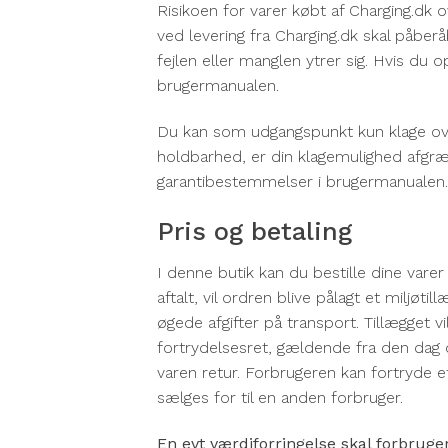
Risikoen for varer købt af Charging.dk o
ved levering fra Charging.dk skal påberå
fejlen eller manglen ytrer sig. Hvis du 
brugermanualen.
Du kan som udgangspunkt kun klage over 
holdbarhed, er din klagemulighed afgræn
garantibestemmelser i brugermanualen.
Pris og betaling
I denne butik kan du bestille dine vare
aftalt, vil ordren blive pålagt et miljøt
øgede afgifter på transport. Tillægget 
fortrydelsesret, gældende fra den dag d
varen retur. Forbrugeren kan fortryde 
sælges for til en anden forbruger.
En evt værdiforringelse skal forbruge