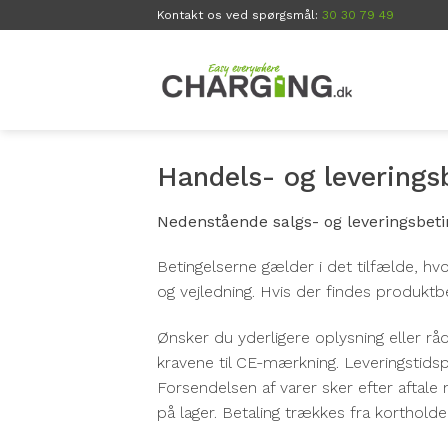
Skip
Kontakt os ved spørgsmål:
30 30 79 49
to
content
Handels- og leverings
Nedenstående salgs- og leveringsbetin
Betingelserne gælder i det tilfælde, hv
og vejledning. Hvis der findes produktbe
Ønsker du yderligere oplysning eller råd
kravene til CE-mærkning. Leveringstidsp
Forsendelsen af varer sker efter aftale 
på lager. Betaling trækkes fra korthold