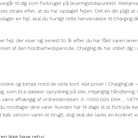
vergår til dig som forbruger på leveringstidspunktet. Reklamat
bes straks efter, at du har opdaget fejlen. Det en din pligt a
opdager en fejl, skal du hurtigt rette henvendelse til Charging.
fejl, der viser sig senest to år efter du har fået varen lev
set af den holdbarhedsperiode, Charging.dk har stillet dig i u
r online og betale med de viste kort. Alle priser i Charging.d
illæg, som bl.a dækker oprydning på site, miljørigtig håndtering
vil være afhængig af ordrestørrelsen: 0 -1.000.000 DKK … 1,87
u modtager dine varer. Kunden har 14 dage til at fortryde køb
et køb selvom varen er brugt, dog skal der laves en konkret 
ren ikke have retur.