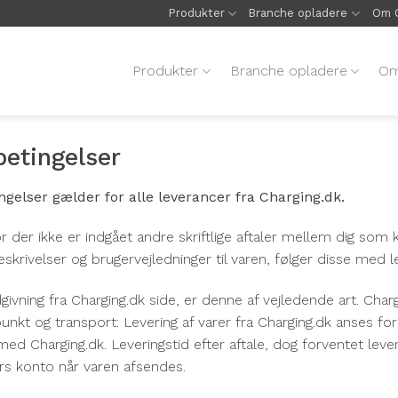
Produkter
Branche opladere
Om C
Produkter
Branche opladere
Om
betingelser
gelser gælder for alle leverancer fra Charging.dk.
or der ikke er indgået andre skriftlige aftaler mellem dig so
skrivelser og brugervejledninger til varen, følger disse med l
givning fra Charging.dk side, er denne af vejledende art. Charg
unkt og transport: Levering af varer fra Charging.dk anses for
med Charging.dk. Leveringstid efter aftale, dog forventet lev
ers konto når varen afsendes.