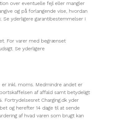
ion over eventuelle fejl eller mangler
t angive og på forlangende vise, hvordan
dk. Se yderligere garantibestemmelser i
eret. For varer med begrænset
dsigt. Se yderligere
k – er inkl. moms. Medmindre andet er
, bortskaffelsen af affald samt betydeligt
%. Fortrydelsesret Charging.dk yder
et og herefter 14 dage til at sende
vurdering af hvad varen som brugt kan