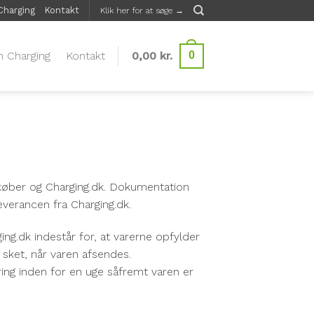
harging
Kontakt
Klik her for at søge →
 Charging
Kontakt
0,00
kr.
0
m køber og Charging.dk. Dokumentation
everancen fra Charging.dk.
ing.dk indestår for, at varerne opfylder
 sket, når varen afsendes.
ering inden for en uge såfremt varen er